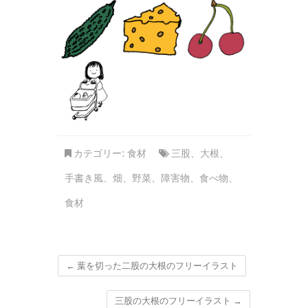
カテゴリー:
食材
三股
、
大根
、
手書き風
、
畑
、
野菜
、
障害物
、
食べ物
、
食材
←
葉を切った二股の大根のフリーイラスト
三股の大根のフリーイラスト
→