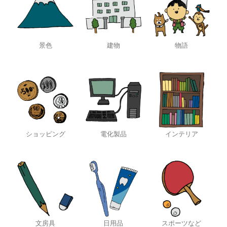
景色
建物
物語
ショッピング
電化製品
インテリア
文房具
日用品
スポーツなど