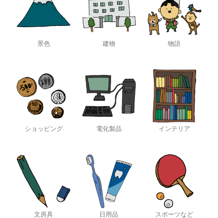
景色
建物
物語
ショッピング
電化製品
インテリア
文房具
日用品
スポーツなど