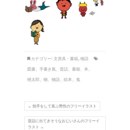
カテゴリー:
文房具・書籍
,
物語
図書
、
手書き風
、
昔話
、
書籍
、
本
、
桃太郎
、
物
、
物語
、
絵本
、
鬼
←
拍手をして喜ぶ男性のフリーイラスト
昔話に出てきそうなおじいさんのフリーイ
ラスト
→