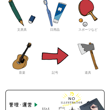
文房具
日用品
スポーツなど
音楽
記号
道具