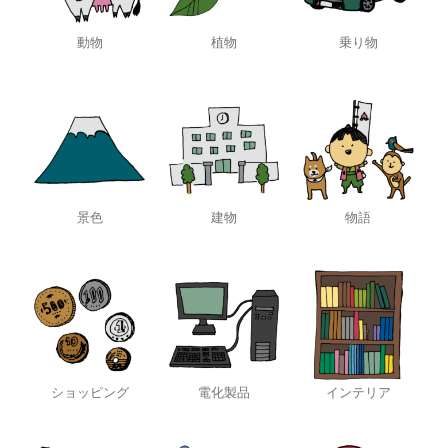
動物
植物
乗り物
景色
建物
物語
ショッピング
電化製品
インテリア