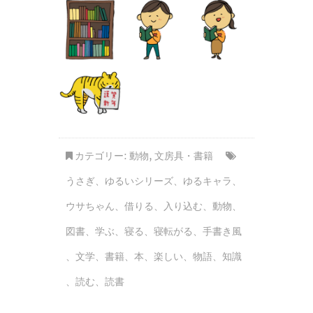
カテゴリー:
動物
,
文房具・書籍
うさぎ
、
ゆるいシリーズ
、
ゆるキャラ
、
ウサちゃん
、
借りる
、
入り込む
、
動物
、
図書
、
学ぶ
、
寝る
、
寝転がる
、
手書き風
、
文学
、
書籍
、
本
、
楽しい
、
物語
、
知識
、
読む
、
読書