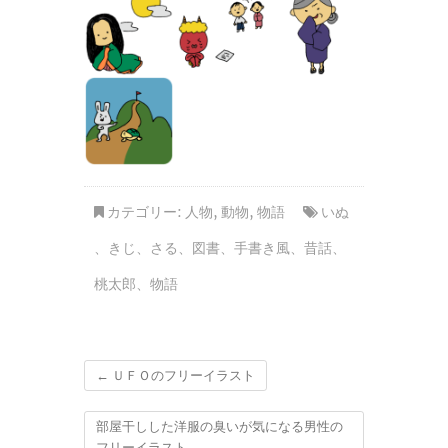
カテゴリー:
人物
,
動物
,
物語
いぬ
、
きじ
、
さる
、
図書
、
手書き風
、
昔話
、
桃太郎
、
物語
←
ＵＦＯのフリーイラスト
部屋干しした洋服の臭いが気になる男性の
フリーイラスト
→