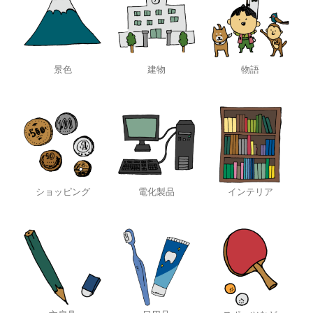
景色
建物
物語
ショッピング
電化製品
インテリア