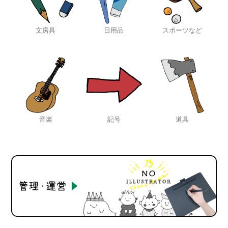
文房具
日用品
スポーツなど
音楽
記号
道具