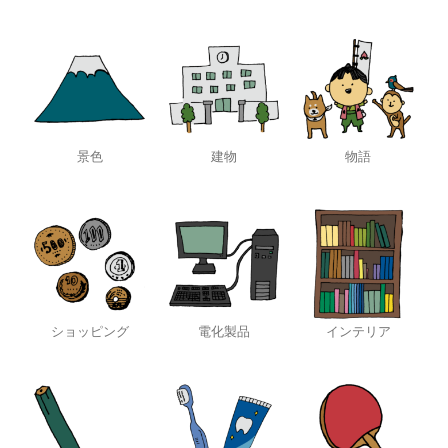
景色
建物
物語
ショッピング
電化製品
インテリア