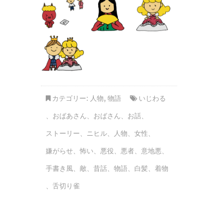
カテゴリー:
人物
,
物語
いじわる
、
おばあさん
、
おばさん
、
お話
、
ストーリー
、
ニヒル
、
人物
、
女性
、
嫌がらせ
、
怖い
、
悪役
、
悪者
、
意地悪
、
手書き風
、
敵
、
昔話
、
物語
、
白髪
、
着物
、
舌切り雀