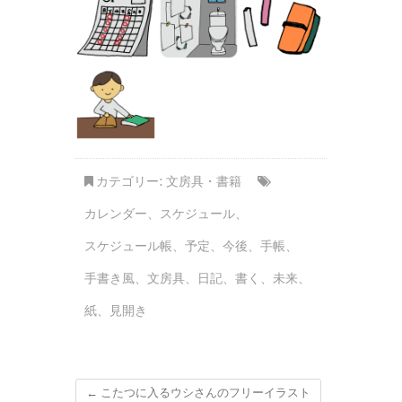
カテゴリー:
文房具・書籍
カレンダー
、
スケジュール
、
スケジュール帳
、
予定
、
今後
、
手帳
、
手書き風
、
文房具
、
日記
、
書く
、
未来
、
紙
、
見開き
←
こたつに入るウシさんのフリーイラスト