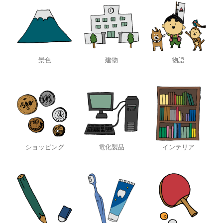
景色
建物
物語
ショッピング
電化製品
インテリア