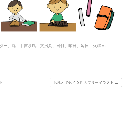
ダー
、
丸
、
手書き風
、
文房具
、
日付
、
曜日
、
毎日
、
火曜日
、
ト
お風呂で歌う女性のフリーイラスト
→