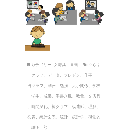
カテゴリー:
文房具・書籍
ぐらふ
、
グラフ
、
データ
、
プレゼン
、
仕事
、
円グラフ
、
割合
、
勉強
、
大小関係
、
学校
、
学生
、
成果
、
手書き風
、
数量
、
文房具
、
時間変化
、
棒グラフ
、
模造紙
、
理解
、
発表
、
統計図表
、
統計，統計学
、
視覚的
、
説明
、
額