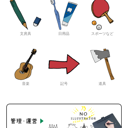
文房具
日用品
スポーツなど
音楽
記号
道具