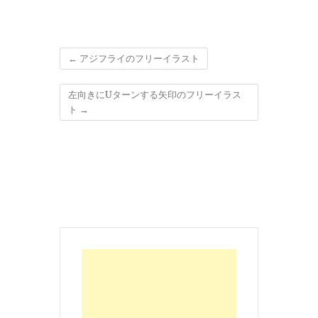
←
アジフライのフリーイラスト
左向きにUターンする矢印のフリーイラス
ト
→