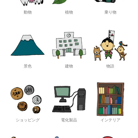
動物
植物
乗り物
景色
建物
物語
ショッピング
電化製品
インテリア