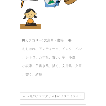
カテゴリー:
文房具・書籍
おしゃれ
、
アンティーク
、
インク
、
ペン
、
レトロ
、
万年筆
、
古い
、
字
、
小説
、
小説家
、
手書き風
、
描く
、
文房具
、
文章
、
書く
、
綺麗
←
レ点のチェックリストのフリーイラスト