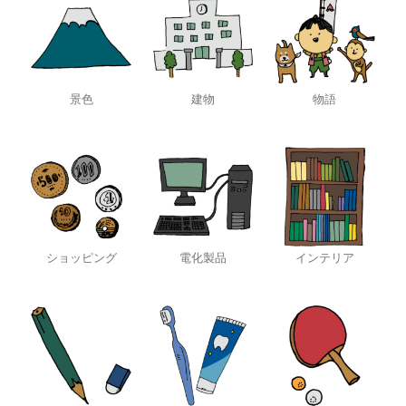
景色
建物
物語
ショッピング
電化製品
インテリア