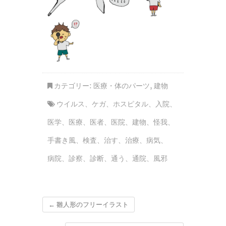
カテゴリー:
医療・体のパーツ
,
建物
ウイルス
、
ケガ
、
ホスピタル
、
入院
、
医学
、
医療
、
医者
、
医院
、
建物
、
怪我
、
手書き風
、
検査
、
治す
、
治療
、
病気
、
病院
、
診察
、
診断
、
通う
、
通院
、
風邪
←
雛人形のフリーイラスト