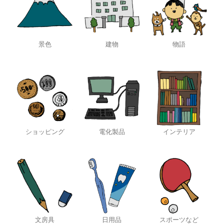
景色
建物
物語
ショッピング
電化製品
インテリア
文房具
日用品
スポーツなど