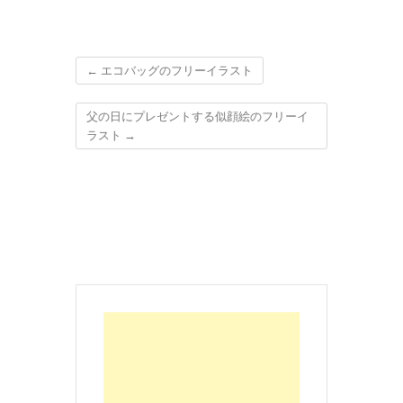
←
エコバッグのフリーイラスト
父の日にプレゼントする似顔絵のフリーイ
ラスト
→