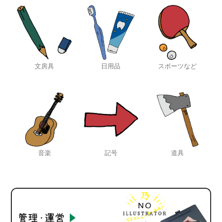
文房具
日用品
スポーツなど
音楽
記号
道具