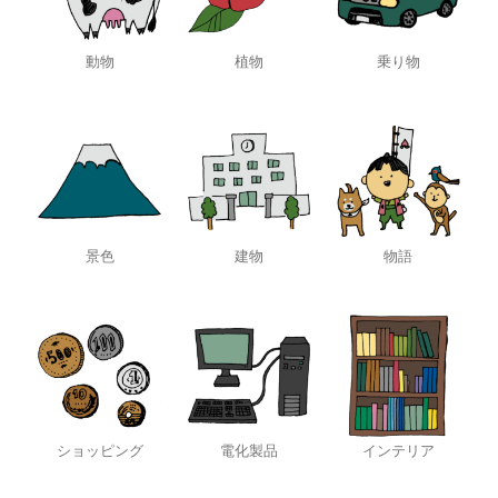
動物
植物
乗り物
景色
建物
物語
ショッピング
電化製品
インテリア