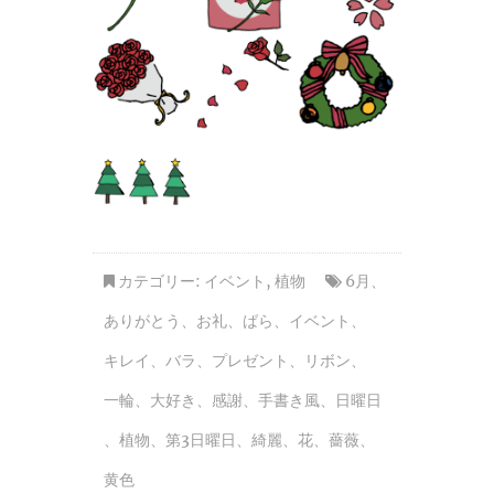
カテゴリー:
イベント
,
植物
6月
、
ありがとう
、
お礼
、
ばら
、
イベント
、
キレイ
、
バラ
、
プレゼント
、
リボン
、
一輪
、
大好き
、
感謝
、
手書き風
、
日曜日
、
植物
、
第3日曜日
、
綺麗
、
花
、
薔薇
、
黄色