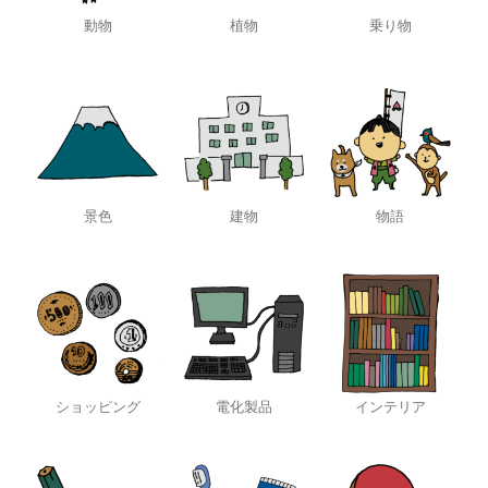
動物
植物
乗り物
景色
建物
物語
ショッピング
電化製品
インテリア