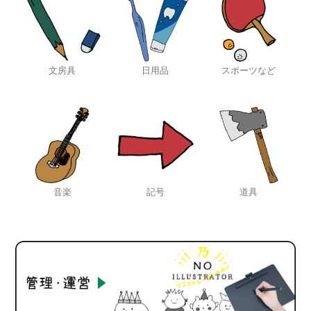
文房具
日用品
スポーツなど
音楽
記号
道具