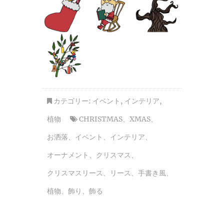
カテゴリー:
イベント
,
インテリア
,
植物
CHRISTMAS
、
XMAS
、
お洒落
、
イベント
、
インテリア
、
オーナメント
、
クリスマス
、
クリスマスリース
、
リース
、
手書き風
、
植物
、
飾り
、
飾る