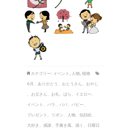
カテゴリー:
イベント
,
人物
,
植物
6月
、
ありがとう
、
おとうさん
、
おやじ
、
お父さん
、
お礼
、
ばら
、
イエロー
、
イベント
、
バラ
、
パパ
、
パピー
、
プレゼント
、
リボン
、
人物
、
似顔絵
、
大好き
、
感謝
、
手書き風
、
描く
、
日曜日