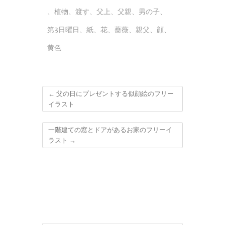
、
植物
、
渡す
、
父上
、
父親
、
男の子
、
第3日曜日
、
紙
、
花
、
薔薇
、
親父
、
顔
、
黄色
←
父の日にプレゼントする似顔絵のフリー
イラスト
一階建ての窓とドアがあるお家のフリーイ
ラスト
→