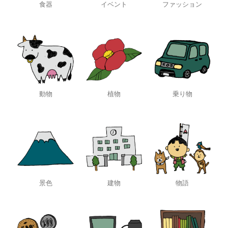
食器
イベント
ファッション
動物
植物
乗り物
景色
建物
物語