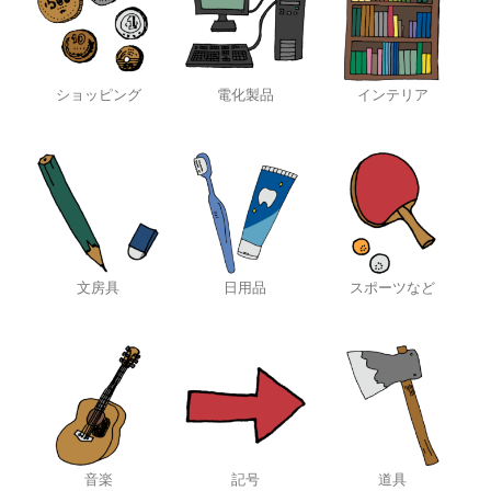
ショッピング
電化製品
インテリア
文房具
日用品
スポーツなど
音楽
記号
道具