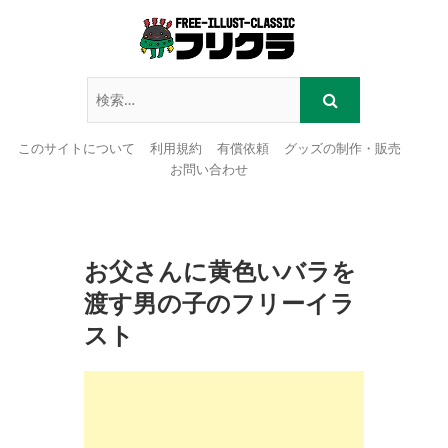
このサイトについて
利用規約
有償依頼
グッズの制作・販売
お問い合わせ
Skip
to
content
お父さんに黄色いバラを
渡す男の子のフリーイラ
スト