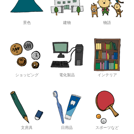
景色
建物
物語
ショッピング
電化製品
インテリア
文房具
日用品
スポーツなど