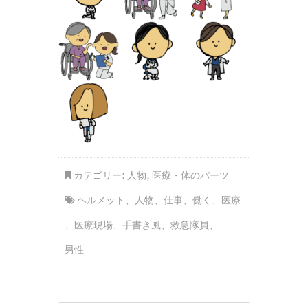
カテゴリー:
人物
,
医療・体のパーツ
ヘルメット
、
人物
、
仕事
、
働く
、
医療
、
医療現場
、
手書き風
、
救急隊員
、
男性