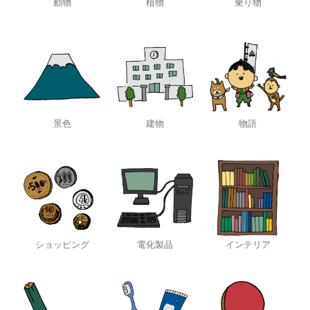
動物
植物
乗り物
景色
建物
物語
ショッピング
電化製品
インテリア