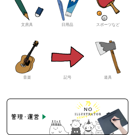
文房具
日用品
スポーツなど
音楽
記号
道具