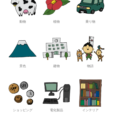
動物
植物
乗り物
景色
建物
物語
ショッピング
電化製品
インテリア