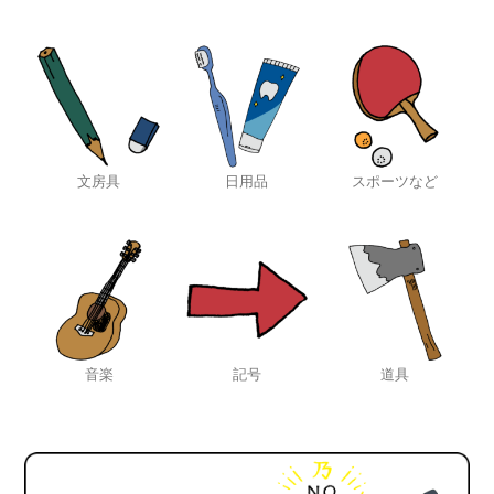
文房具
日用品
スポーツなど
音楽
記号
道具