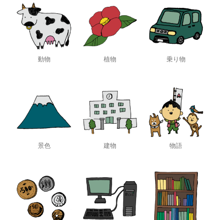
動物
植物
乗り物
景色
建物
物語