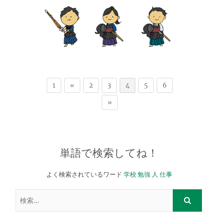
1
«
2
3
4
5
6
»
単語で検索してね！
よく検索されているワード
学校
勉強
人
仕事