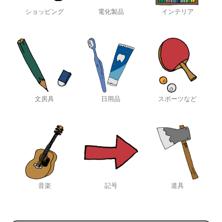
ショッピング
電化製品
インテリア
文房具
日用品
スポーツなど
音楽
記号
道具