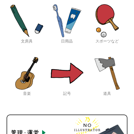
文房具
日用品
スポーツなど
音楽
記号
道具