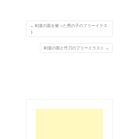
←
剣道の面を被った男の子のフリーイラス
ト
剣道の面と竹刀のフリーイラスト
→