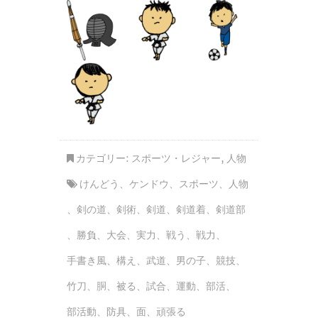
カテゴリー:
スポーツ・レジャー
,
人物
けんどう
、
ケンドウ
、
スポーツ
、
人物
、
剣の道
、
剣術
、
剣道
、
剣道着
、
剣道部
、
勝負
、
大会
、
実力
、
戦う
、
戦力
、
手書き風
、
構え
、
武道
、
男の子
、
競技
、
竹刀
、
胴
、
被る
、
試合
、
運動
、
部活
、
部活動
、
防具
、
面
、
頑張る