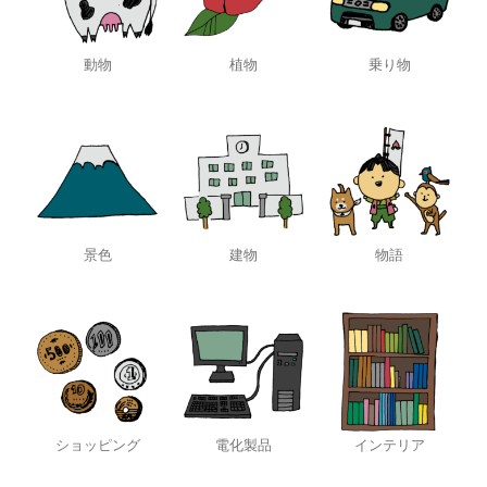
動物
植物
乗り物
景色
建物
物語
ショッピング
電化製品
インテリア