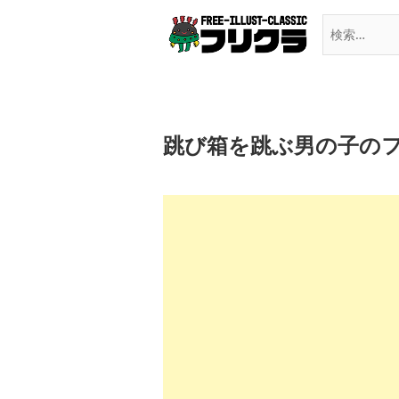
Skip
to
content
跳び箱を跳ぶ男の子の