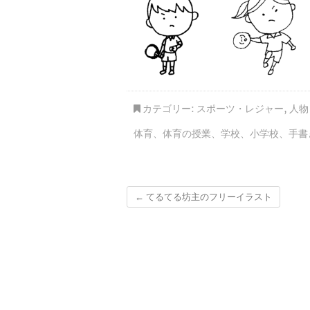
カテゴリー:
スポーツ・レジャー
,
人物
体育
、
体育の授業
、
学校
、
小学校
、
手書
←
てるてる坊主のフリーイラスト