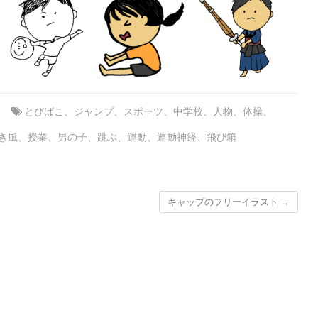
とびばこ
、
ジャンプ
、
スポーツ
、
中学校
、
人物
、
体操
、
き風
、
授業
、
男の子
、
跳ぶ
、
運動
、
運動神経
、
飛び箱
キャップのフリーイラスト
→