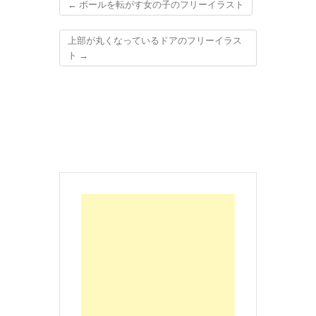
←
ボールを転がす女の子のフリーイラスト
上部が丸くなっているドアのフリーイラス
ト
→