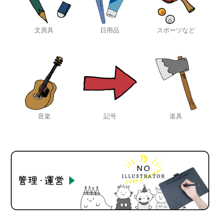
文房具
日用品
スポーツなど
音楽
記号
道具