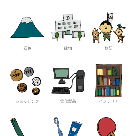
景色
建物
物語
ショッピング
電化製品
インテリア