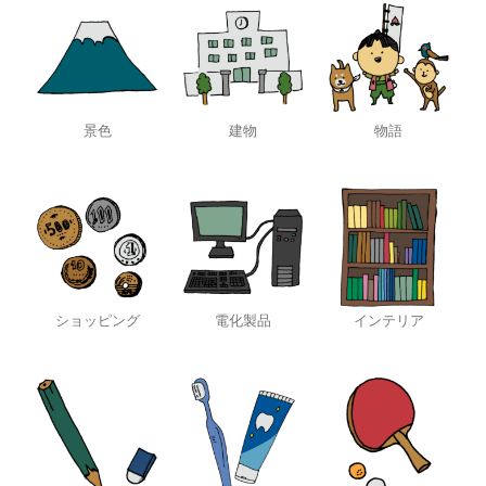
景色
建物
物語
ショッピング
電化製品
インテリア