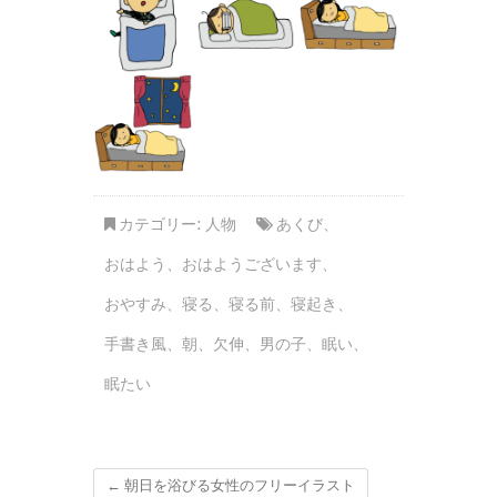
カテゴリー:
人物
あくび
、
おはよう
、
おはようございます
、
おやすみ
、
寝る
、
寝る前
、
寝起き
、
手書き風
、
朝
、
欠伸
、
男の子
、
眠い
、
眠たい
←
朝日を浴びる女性のフリーイラスト