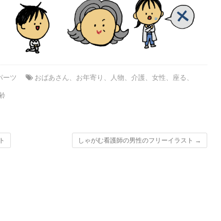
パーツ
おばあさん
、
お年寄り
、
人物
、
介護
、
女性
、
座る
、
齢
ト
しゃがむ看護師の男性のフリーイラスト
→