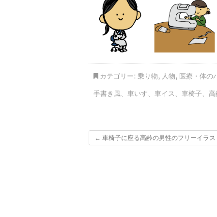
カテゴリー:
乗り物
,
人物
,
医療・体の
手書き風
、
車いす
、
車イス
、
車椅子
、
高
←
車椅子に座る高齢の男性のフリーイラス