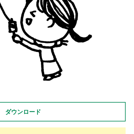
。
ダウンロード