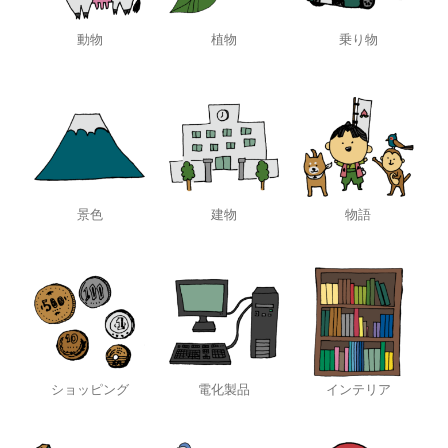
動物
植物
乗り物
景色
建物
物語
ショッピング
電化製品
インテリア