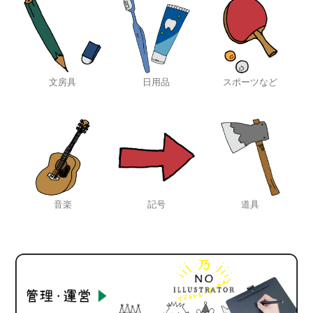
文房具
日用品
スポーツなど
音楽
記号
道具