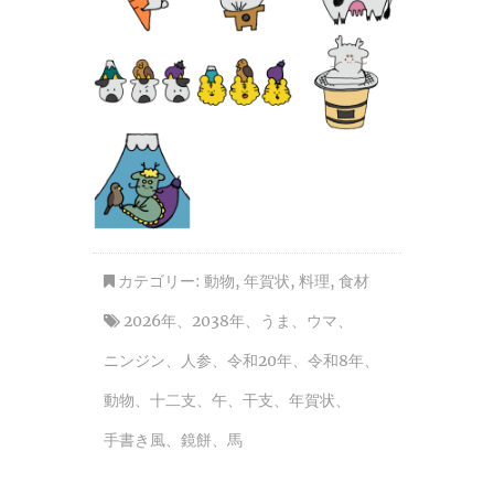
カテゴリー:
動物
,
年賀状
,
料理
,
食材
2026年
、
2038年
、
うま
、
ウマ
、
ニンジン
、
人参
、
令和20年
、
令和8年
、
動物
、
十二支
、
午
、
干支
、
年賀状
、
手書き風
、
鏡餅
、
馬