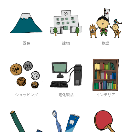
景色
建物
物語
ショッピング
電化製品
インテリア