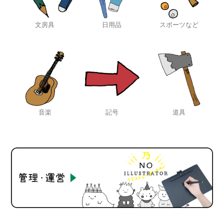
文房具
日用品
スポーツなど
音楽
記号
道具