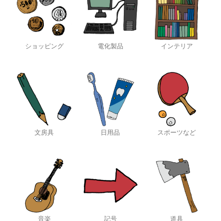
ショッピング
電化製品
インテリア
文房具
日用品
スポーツなど
音楽
記号
道具