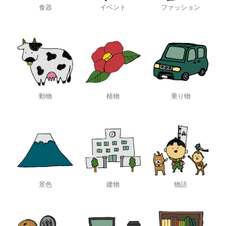
食器
イベント
ファッション
動物
植物
乗り物
景色
建物
物語