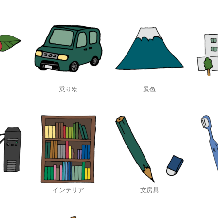
乗り物
景色
インテリア
文房具