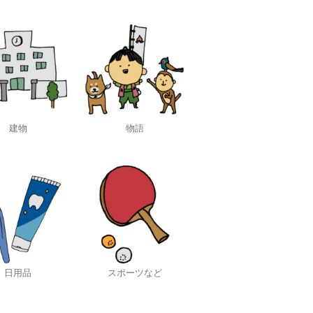
建物
物語
日用品
スポーツなど