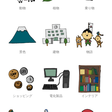
動物
植物
乗り物
景色
建物
物語
ショッピング
電化製品
インテリア