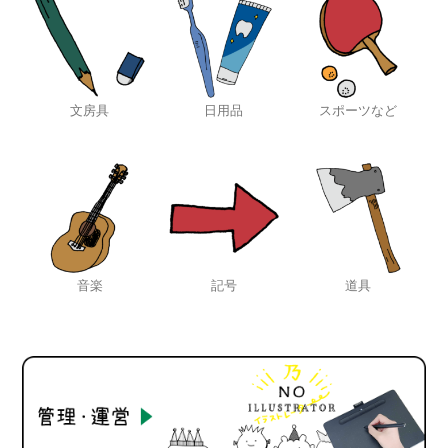
文房具
日用品
スポーツなど
音楽
記号
道具