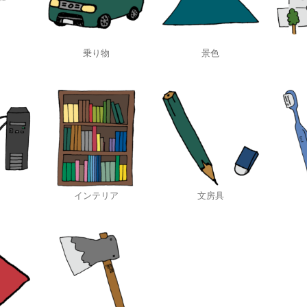
乗り物
景色
インテリア
文房具