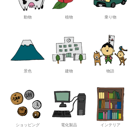
動物
植物
乗り物
景色
建物
物語
ショッピング
電化製品
インテリア