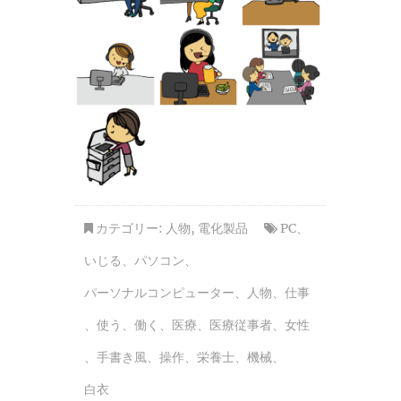
カテゴリー:
人物
,
電化製品
PC
、
いじる
、
パソコン
、
パーソナルコンピューター
、
人物
、
仕事
、
使う
、
働く
、
医療
、
医療従事者
、
女性
、
手書き風
、
操作
、
栄養士
、
機械
、
白衣