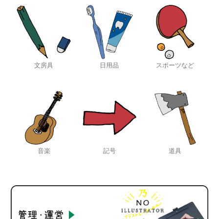
文房具
日用品
スポーツなど
音楽
記号
道具