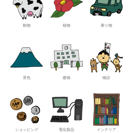
動物
植物
乗り物
景色
建物
物語
ショッピング
電化製品
インテリア