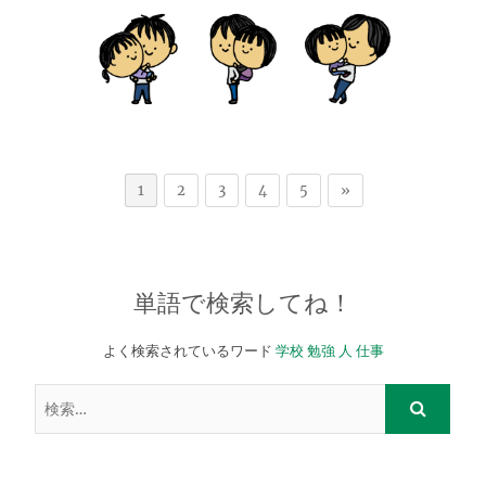
1
2
3
4
5
»
単語で検索してね！
よく検索されているワード
学校
勉強
人
仕事