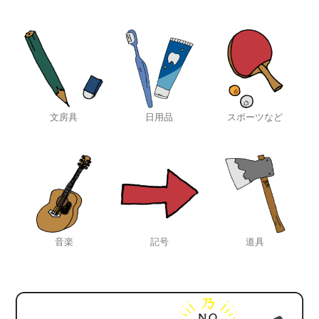
文房具
日用品
スポーツなど
音楽
記号
道具