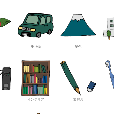
乗り物
景色
インテリア
文房具