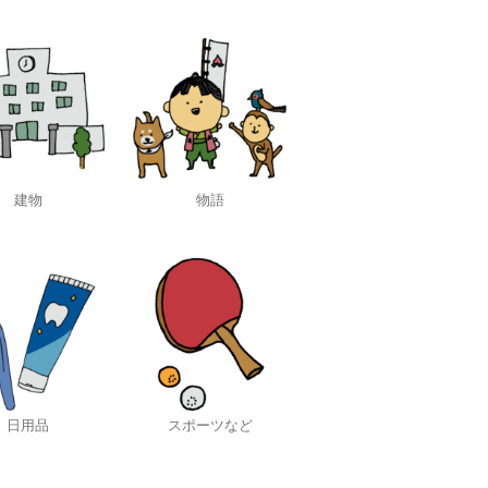
建物
物語
日用品
スポーツなど