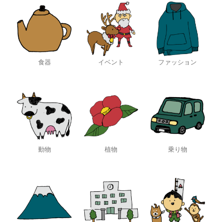
食器
イベント
ファッション
動物
植物
乗り物