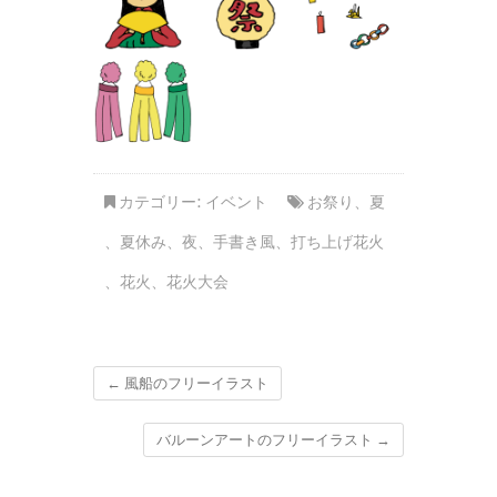
カテゴリー:
イベント
お祭り
、
夏
、
夏休み
、
夜
、
手書き風
、
打ち上げ花火
、
花火
、
花火大会
←
風船のフリーイラスト
バルーンアートのフリーイラスト
→