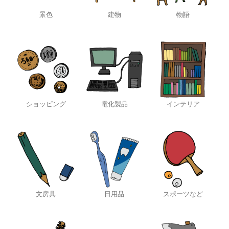
景色
建物
物語
ショッピング
電化製品
インテリア
文房具
日用品
スポーツなど