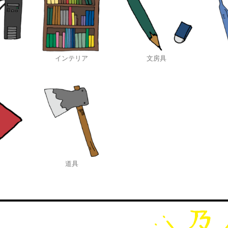
インテリア
文房具
道具