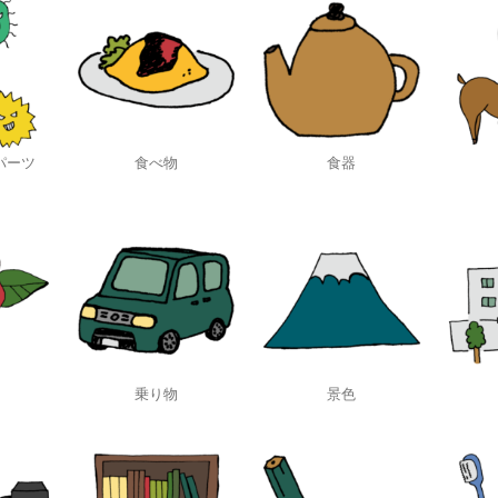
パーツ
食べ物
食器
乗り物
景色