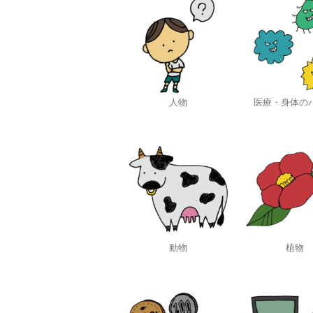
人物
医療・身体の
動物
植物