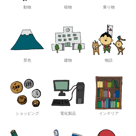
動物
植物
乗り物
景色
建物
物語
ショッピング
電化製品
インテリア