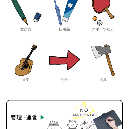
文房具
日用品
スポーツなど
音楽
記号
道具