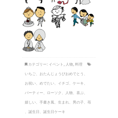
カテゴリー:
イベント
,
人物
,
料理
いちご
、
おたんじょうびおめでとう
、
お祝い
、
めでたい
、
イチゴ
、
ケーキ
、
パーティー
、
ローソク
、
人物
、
喜ぶ
、
嬉しい
、
手書き風
、
生まれ
、
男の子
、
苺
、
誕生日
、
誕生日ケーキ