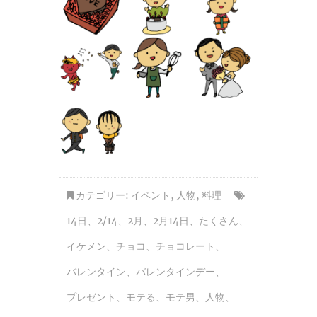
カテゴリー:
イベント
,
人物
,
料理
14日
、
2/14
、
2月
、
2月14日
、
たくさん
、
イケメン
、
チョコ
、
チョコレート
、
バレンタイン
、
バレンタインデー
、
プレゼント
、
モテる
、
モテ男
、
人物
、