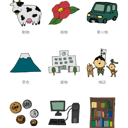
動物
植物
乗り物
景色
建物
物語