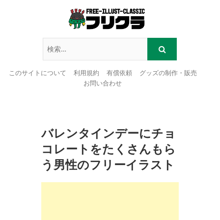
このサイトについて
利用規約
有償依頼
グッズの制作・販売
お問い合わせ
Skip
to
content
バレンタインデーにチョ
コレートをたくさんもら
う男性のフリーイラスト