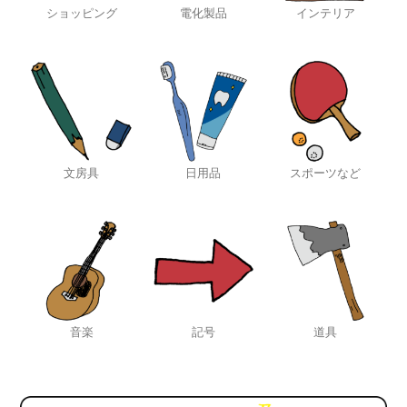
ショッピング
電化製品
インテリア
文房具
日用品
スポーツなど
音楽
記号
道具