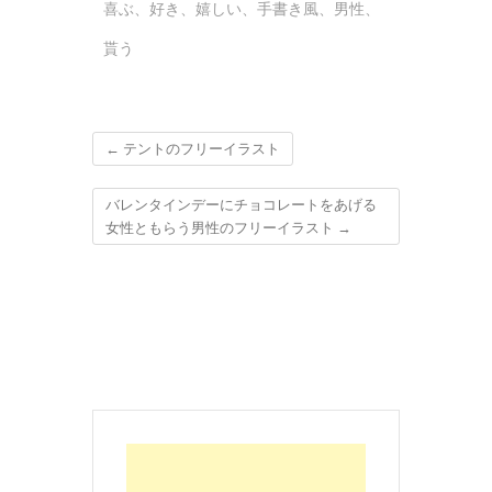
喜ぶ
、
好き
、
嬉しい
、
手書き風
、
男性
、
貰う
←
テントのフリーイラスト
バレンタインデーにチョコレートをあげる
女性ともらう男性のフリーイラスト
→