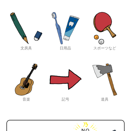
文房具
日用品
スポーツなど
音楽
記号
道具