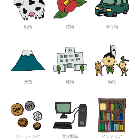
動物
植物
乗り物
景色
建物
物語
ショッピング
電化製品
インテリア