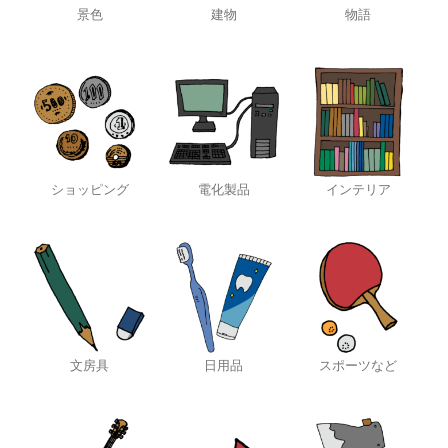
景色
建物
物語
ショッピング
電化製品
インテリア
文房具
日用品
スポーツなど