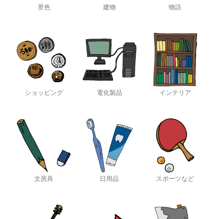
景色
建物
物語
ショッピング
電化製品
インテリア
文房具
日用品
スポーツなど