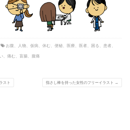
お腹
、
人物
、
仮病
、
休む
、
便秘
、
医療
、
医者
、
困る
、
患者
、
い
、
痛む
、
盲腸
、
腹痛
ラスト
指さし棒を持った女性のフリーイラスト
→