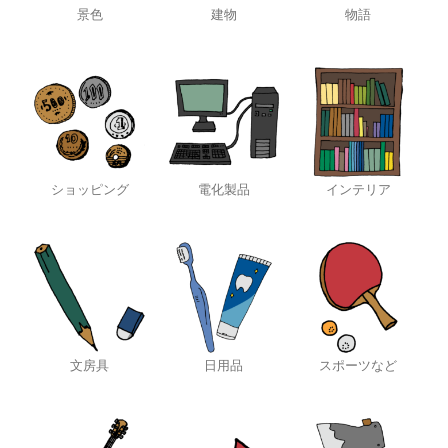
景色
建物
物語
ショッピング
電化製品
インテリア
文房具
日用品
スポーツなど