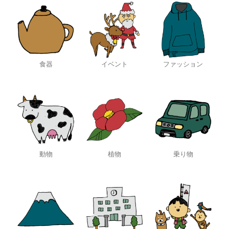
食器
イベント
ファッション
動物
植物
乗り物