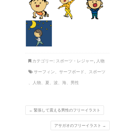
カテゴリー:
スポーツ・レジャー
,
人物
サーフィン
、
サーフボード
、
スポーツ
、
人物
、
夏
、
波
、
海
、
男性
←
緊張して震える男性のフリーイラスト
アサガオのフリーイラスト
→