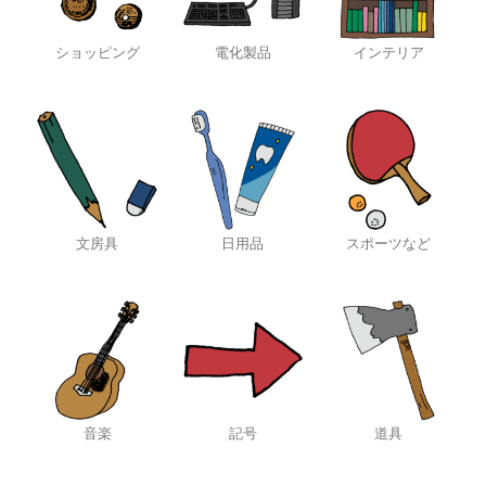
ショッピング
電化製品
インテリア
文房具
日用品
スポーツなど
音楽
記号
道具