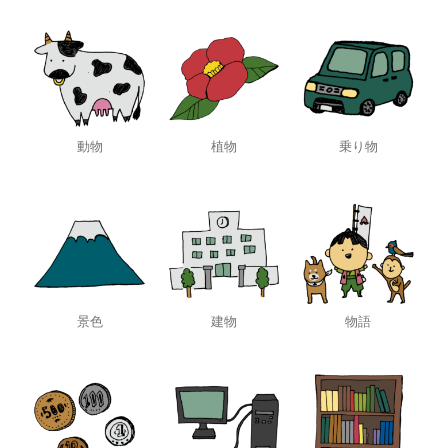
動物
植物
乗り物
景色
建物
物語