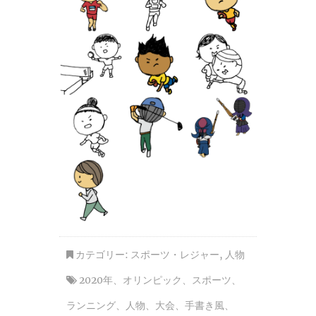
カテゴリー:
スポーツ・レジャー
,
人物
2020年
、
オリンピック
、
スポーツ
、
ランニング
、
人物
、
大会
、
手書き風
、