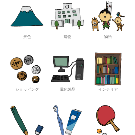
景色
建物
物語
ショッピング
電化製品
インテリア