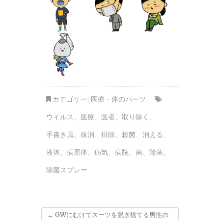
カテゴリー:
医療・体のパーツ
ウイルス
、
医療
、
医者
、
取り除く
、
手書き風
、
抹消
、
排除
、
殺菌
、
消える
、
液体
、
病原体
、
病気
、
病院
、
菌
、
除菌
、
除菌スプレー
←
GWにむけてスーツを脱ぎ捨てる男性の