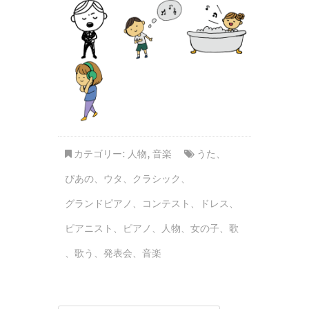
カテゴリー:
人物
,
音楽
うた
、
ぴあの
、
ウタ
、
クラシック
、
グランドピアノ
、
コンテスト
、
ドレス
、
ピアニスト
、
ピアノ
、
人物
、
女の子
、
歌
、
歌う
、
発表会
、
音楽