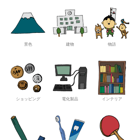
景色
建物
物語
ショッピング
電化製品
インテリア