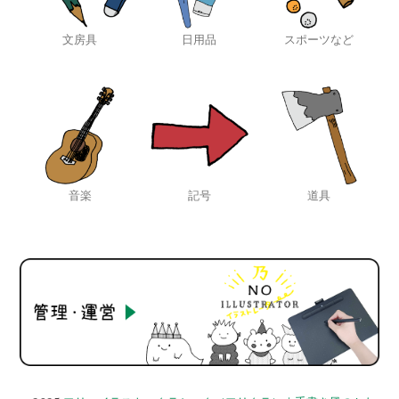
文房具
日用品
スポーツなど
音楽
記号
道具