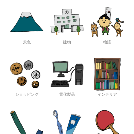
景色
建物
物語
ショッピング
電化製品
インテリア