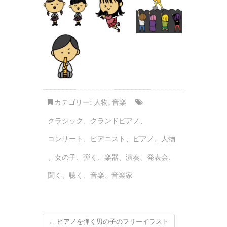
カテゴリー:
人物
,
音楽
クラシック
、
グランドピアノ
、
コンサート
、
ピアニスト
、
ピアノ
、
人物
、
女の子
、
弾く
、
楽器
、
演奏
、
発表会
、
聞く
、
聴く
、
音楽
、
音楽家
←
ピアノを弾く男の子のフリーイラスト