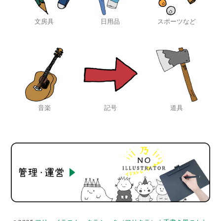
文房具
日用品
スポーツなど
音楽
記号
道具