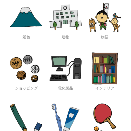
景色
建物
物語
ショッピング
電化製品
インテリア