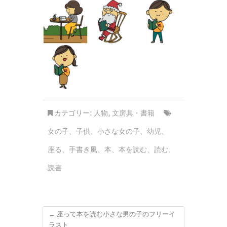
カテゴリー:
人物
,
文房具・書籍
女の子
、
子供
、
小さな女の子
、
幼児
、
座る
、
手書き風
、
本
、
本を読む
、
読む
、
読書
←
座って本を読む小さな男の子のフリーイ
ラスト