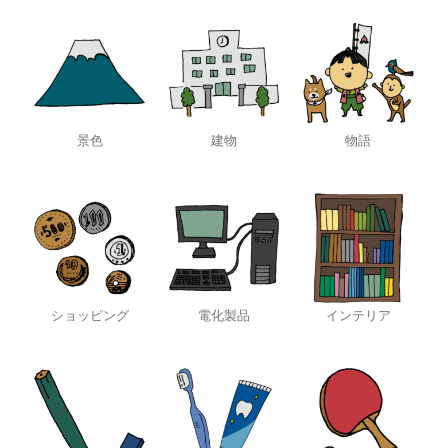
景色
建物
物語
ショッピング
電化製品
インテリア