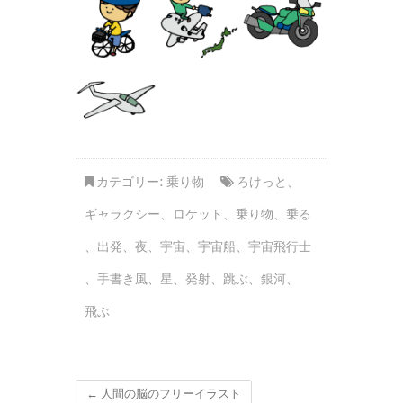
カテゴリー:
乗り物
ろけっと
、
ギャラクシー
、
ロケット
、
乗り物
、
乗る
、
出発
、
夜
、
宇宙
、
宇宙船
、
宇宙飛行士
、
手書き風
、
星
、
発射
、
跳ぶ
、
銀河
、
飛ぶ
←
人間の脳のフリーイラスト