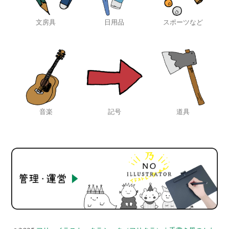
文房具
日用品
スポーツなど
音楽
記号
道具