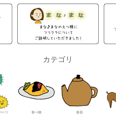
カテゴリ
パーツ
食べ物
食器