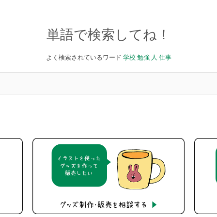
単語で検索してね！
よく検索されているワード
学校
勉強
人
仕事