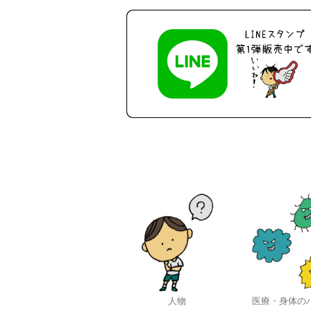
人物
医療・身体の