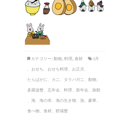
カテゴリー:
動物
,
料理
,
食材
1月
、
おせち
、
おせち料理
、
お正月
、
たらばがに
、
カニ
、
タラバガニ
、
動物
、
多羅波蟹
、
忘年会
、
料理
、
新年会
、
旅館
、
海
、
海の幸
、
海の生き物
、
漁
、
豪華
、
食べ物
、
食材
、
鱈場蟹