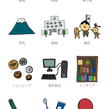
動物
植物
乗り物
景色
建物
物語
ショッピング
電化製品
インテリア