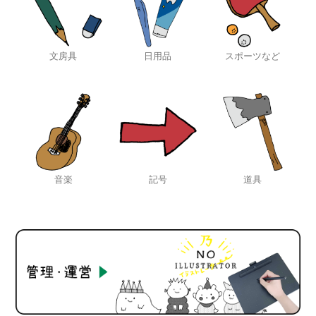
文房具
日用品
スポーツなど
音楽
記号
道具